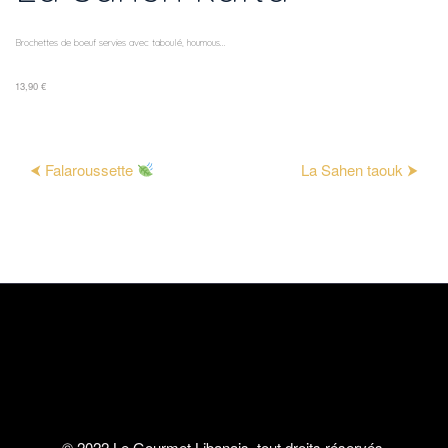
Brochettes de boeuf servies avec taboulé, houmous...
13,90 €
⮜ Falaroussette
La Sahen taouk ⮞
© 2022 Le Gourmet Libanais, tout droits réservés.