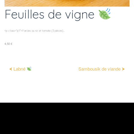
Feuilles de vigne
<p class="p1">Farcies au riz et tomate (3 pièces)...
4,50 €
⮜ Labné
Sambousik de viande ⮞