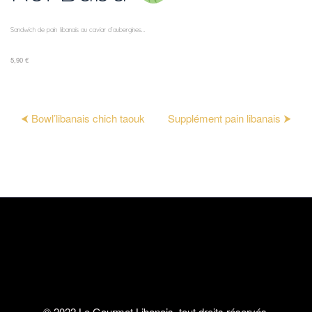
Sandwich de pain libanais au caviar d’aubergines...
5,90 €
⮜ Bowl’libanais chich taouk
Supplément pain libanais ⮞
© 2022 Le Gourmet Libanais, tout droits réservés.