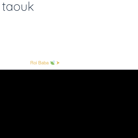
h taouk
Roi Baba
⮞