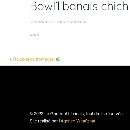
Bowl’libanais chic
Poulet chich taouk sur une base de riz libanais ou...
13,90 €
⮜ Rakakat de fromages
© 2022 Le Gourmet Libanais, tout droits réservés.
Site réalisé par l'
Agence What'zhat