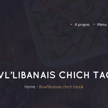
A propos
Menu
L’LIBANAIS CHICH T
Home
Bowl’libanais chich taouk