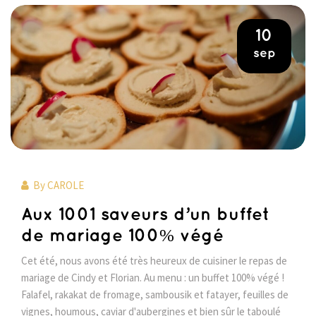
10
sep
By
CAROLE
Aux 1001 saveurs d’un buffet
de mariage 100% végé
Cet été, nous avons été très heureux de cuisiner le repas de
mariage de Cindy et Florian. Au menu : un buffet 100% végé !
Falafel, rakakat de fromage, sambousik et fatayer, feuilles de
vignes, houmous, caviar d'aubergines et bien sûr le taboulé