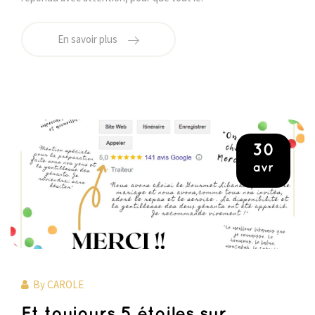
En savoir plus
30
avr
By
CAROLE
Et toujours 5 étoiles sur