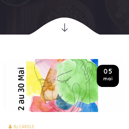
05
mai
By
CAROLE