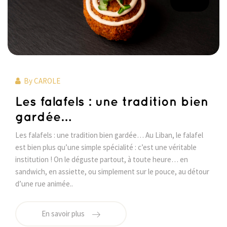
By
CAROLE
Les falafels : une tradition bien
gardée…
Les falafels : une tradition bien gardée… Au Liban, le falafel
est bien plus qu’une simple spécialité : c’est une véritable
institution ! On le déguste partout, à toute heure… en
sandwich, en assiette, ou simplement sur le pouce, au détour
d’une rue animée..
En savoir plus