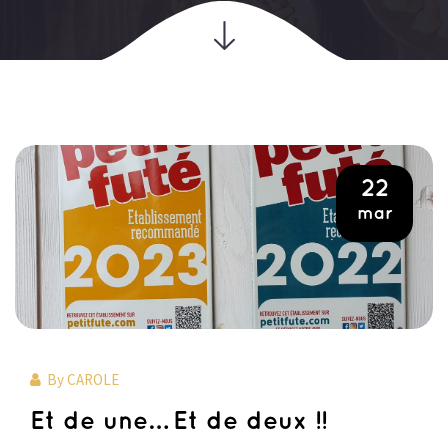
22
mar
By
CAROLE
Et de une… Et de deux !!