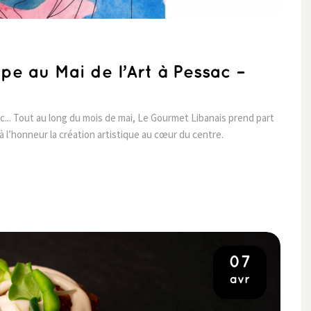
pe au Mai de l’Art à Pessac –
c... Tout au long du mois de mai, Le Gourmet Libanais prend part
à l’honneur la création artistique au cœur du centre.
07
avr