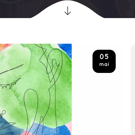
05
mai