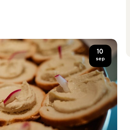
10
sep