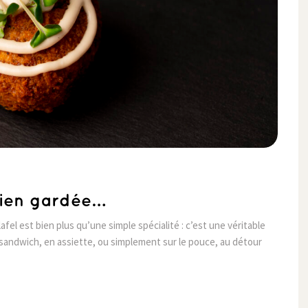
 bien gardée…
afel est bien plus qu’une simple spécialité : c’est une véritable
 sandwich, en assiette, ou simplement sur le pouce, au détour