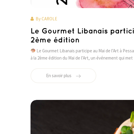
By
CAROLE
Le Gourmet Libanais partici
2ème édition
Le Gourmet Libanais participe au Mai de l’Art à Pessa
à la 2ème édition du Mai de l’Art, un événement qui met 
En savoir plus