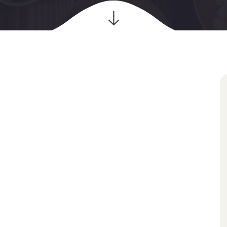
09
juil