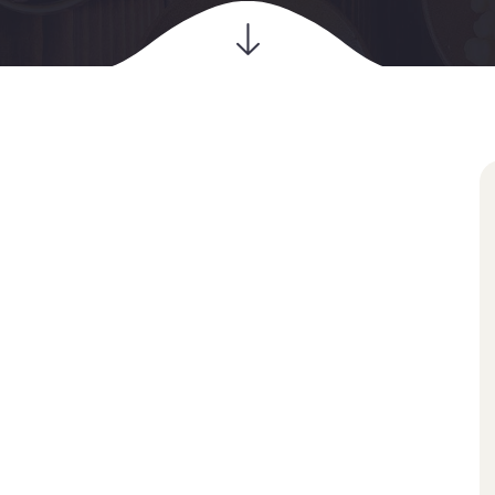
12
juil